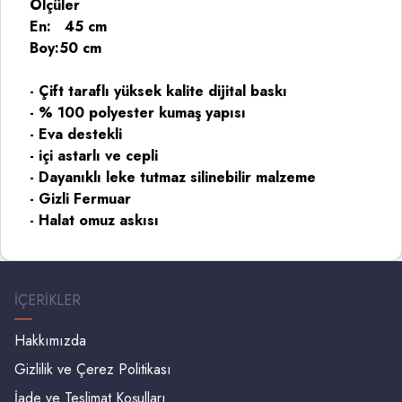
Ölçüler
En: 45 cm
Boy:50 cm
- Çift taraflı yüksek kalite dijital baskı
- % 100 polyester kumaş yapısı
- ⁠Eva destekli
- ⁠içi astarlı ve cepli
- Dayanıklı leke tutmaz silinebilir malzeme
- Gizli Fermuar
- Halat omuz askısı
İÇERIKLER
Hakkımızda
Gizlilik ve Çerez Politikası
İade ve Teslimat Koşulları