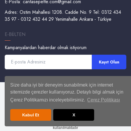
E-Posta:
cantasepette.com@gmail.com
Adres: Ostim Mahallesi 1208. Cadde No. 9 Tel: 0312 434
35 97 - 0312 432 44 29 Yenimahalle Ankara - Türkiye
E-BÜLTEN
Kampanyalardan haberdar olmak istiyorum
Kayıt Olun
Size daha iyi bir deneyim sunabilmek için internet
sitemizde çerezler kullanıyoruz. Detaylı bilgi almak için
Çerez Politikamızı inceleyebilirsiniz.
Çerez Politikası
©2024, Savaş Kitap Basım Yayım Dağ. TİC. LTD. ŞTİ.
Kabul Et
X
Bu
Sanal Mağaza
da
Elektronik Ticaret
için
Proje
Soft
E-Ticaret
yazılımı
kullanılmaktadır