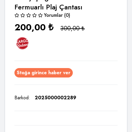
Fermuarlı Plaj Çantası
Yorumlar (0)
200,00
₺
300,00
₺
Stoğa girince haber ver
Barkod:
2025000002289