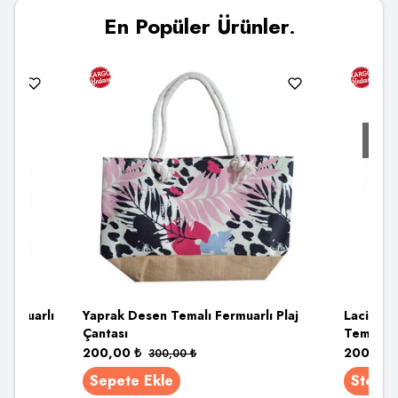
En Popüler Ürünler
.
Fermuarlı
Yaprak Desen Temalı Fermuarlı Plaj
Lacivert
Çantası
Temalı F
200,00
₺
200,00
300,00
₺
Sepete Ekle
Stoğa 