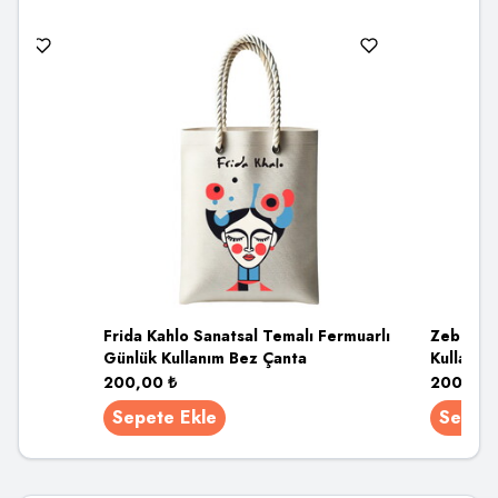
uarlı
Frida Kahlo Sanatsal Temalı Fermuarlı
Zebra De
Günlük Kullanım Bez Çanta
Kullanım
200,00
₺
200,00
Sepete Ekle
Sepete