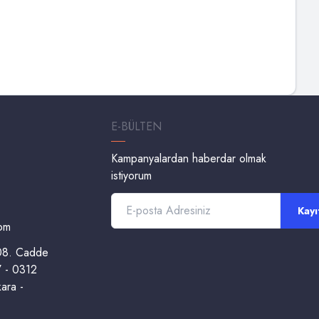
E-BÜLTEN
Kampanyalardan haberdar olmak
istiyorum
Kayı
om
208. Cadde
7 - 0312
ara -